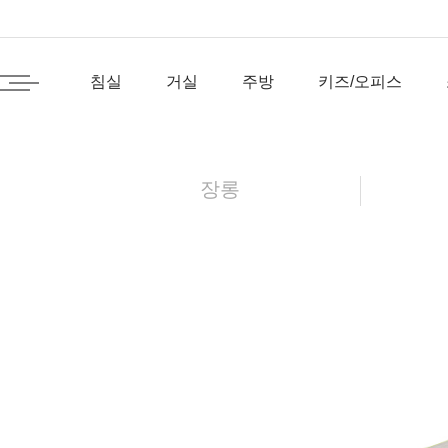
침실
거실
주방
키즈/오피스
장롱