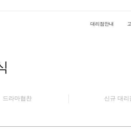
대리점안내
식
드라마협찬
신규 대리