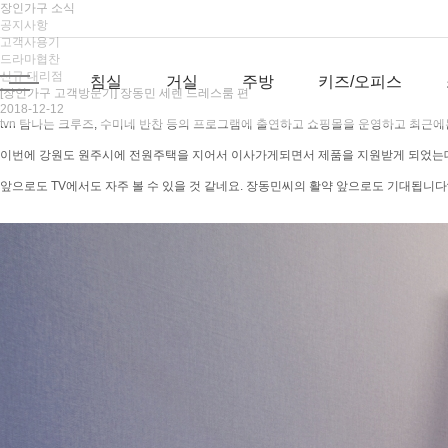
장인가구 소식
공지사항
고객사용기
드라마협찬
신규 대리점
침실
거실
주방
키즈/오피스
[장인가구 고객방문기] 장동민 세렌 드레스룸 편
2018-12-12
tvn 탐나는 크루즈, 수미네 반찬 등의 프로그램에 출연하고 쇼핑몰을 운영하고 최근
이번에 강원도 원주시에 전원주택을 지어서 이사가게되면서 제품을 지원받게 되었는데요.
앞으로도 TV에서도 자주 볼 수 있을 것 같네요. 장동민씨의 활약 앞으로도 기대됩니다