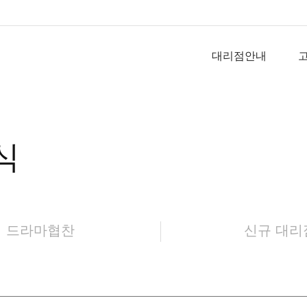
대리점안내
식
드라마협찬
신규 대리