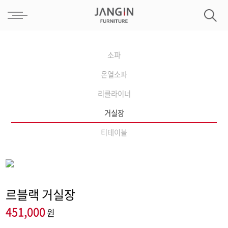
소파
온열소파
리클라이너
거실장
티테이블
르블랙 거실장
451,000
원