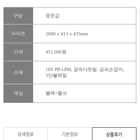
구성
중문갑
사이즈
2000 x 413 x 435mm
가격
451,000원
18T PB LPM, 금속다릿발, 금속손잡이,
소재
3단볼레일
색상
블랙+월넛
​ ​ ​
상세정보
기본정보
상품후기