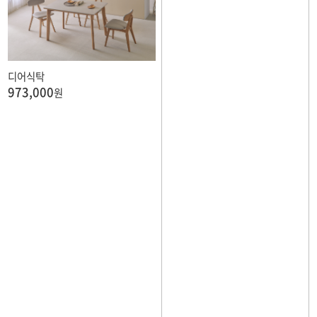
디어식탁
973,000
원