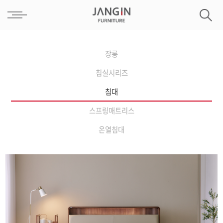
장롱
침실시리즈
침대
스프링매트리스
온열침대