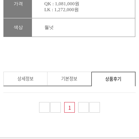
가격
QK : 1,081,000
원
L
K : 1,272,000
원
색상
월넛
​
상세정보
기본정보
상품후기
1