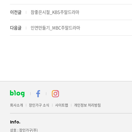
이전글
참좋은시절_KBS주말드라마
다음글
인연만들기_MBC주말드라마
회사소개
장인가구 소식
사이트맵
개인정보 처리방침
Info.
상호 : 장인가구(주)