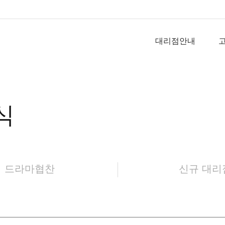
대리점안내
식
드라마협찬
신규 대리